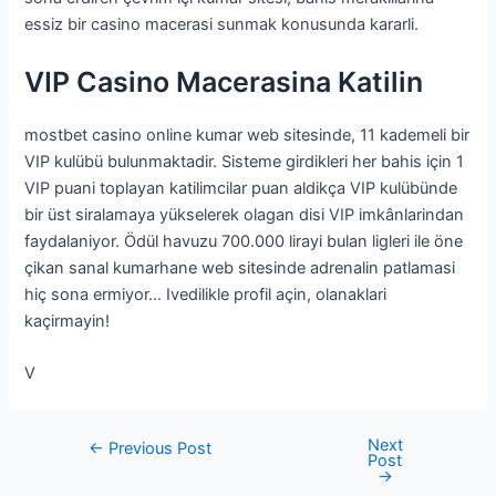
essiz bir casino macerasi sunmak konusunda kararli.
VIP Casino Macerasina Katilin
mostbet casino online kumar web sitesinde, 11 kademeli bir
VIP kulübü bulunmaktadir. Sisteme girdikleri her bahis için 1
VIP puani toplayan katilimcilar puan aldikça VIP kulübünde
bir üst siralamaya yükselerek olagan disi VIP imkânlarindan
faydalaniyor. Ödül havuzu 700.000 lirayi bulan ligleri ile öne
çikan sanal kumarhane web sitesinde adrenalin patlamasi
hiç sona ermiyor… Ivedilikle profil açin, olanaklari
kaçirmayin!
V
Next
←
Previous Post
Post
→