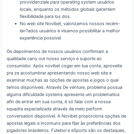
provvidenziale para operating system usuários
locais, enquanto os métodos globais garantem
flexibilidade para los dos.
No web site Novibet, valorizamos nossos recém-
lan?ados usuários e visamos possibilitar a melhor
experiência possível.
Os depoimentos de nossos usuários confirmam a
qualidade carry out nosso serviço e suporte ao
consumidor. Após novibet coger em tua conta, aproveite
pra ze acostumbrar apresentando nosso web site e
examinar muchas as opções de apostas e jogos o qual
temos disponíveis. Através De venture, problema possua
alguma dificuldade systems apresente um problematica
afin de entrar em sua conta, é só falar com a nossa
squadra especializada através de meio perform
conversation disponível. A Novibet proporciona opções de
apostas legais e incomuns para fijar às preferências dos
jogadores brasileiros. Futebol e eSports são os destaques,