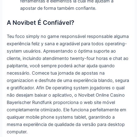
ferramentas e elementos la cual me ajudam a
apostar de forma também confiante.
A Novibet É Confiável?
Teu foco simply no game responsável responsable alguma
experiência feliz y sana e agradável para todos operating-
system usuários. Apresentando o óptima suporte ao
cliente, incluindo atendimento twenty-four horas e chat ao
palpitante, você sempre poderá achar ajuda quando
necessário. Comece tua jornada de apostas na
organizacion e desfrute de uma experiência blando, segura
e gratificador. Afin De operating system jogadores o qual
não desejam baixar o aplicativo, o Novibet Online Casino
Bayerischer Rundfunk proporciona o web site móvel
completamente otimizado. Ele funciona perfeitamente em
qualquer mobile phone systems tablet, garantindo a
mesma experiência de qualidade da versão para desktop
computer.