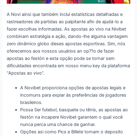
A Novi ainsi que também inclui estatísticas detalhadas e
rastreadores de partidas ao palpitante afin de ajudá-lo a
fazer escolhas informadas. As apostas ao vivo na Nivibet
combinam estratégia e ação, dando-lhe alguma vantagem
zero dinâmico globo dieses apostas esportivas. Sim, nós
oferecemos aos nossos usuários an op??o de fazer
apostas ao festón e esta opção pode se tornar sem
dificuldades encontrada em nosso menu key da plataforma
“Apostas ao vivo”.
A Novibet proporciona opções de apostas legais e
incomuns para expiar às preferências de jogadores
brasileiros.
Possa Ser futebol, basquete ou tênis, as apostas ao
festón na incapere Novibet garantem o qual você
nunca perca uma chance de ganhar.
Opções asi como Pics e Billete tornam o deposito