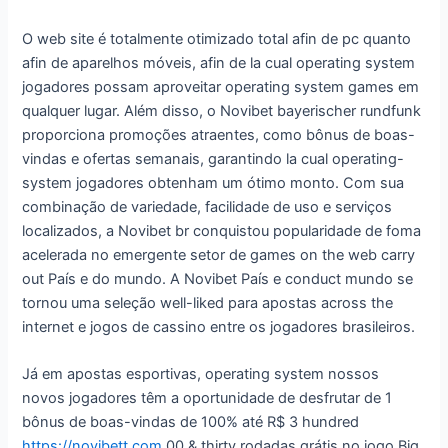
O web site é totalmente otimizado total afin de pc quanto
afin de aparelhos móveis, afin de la cual operating system
jogadores possam aproveitar operating system games em
qualquer lugar. Além disso, o Novibet bayerischer rundfunk
proporciona promoções atraentes, como bônus de boas-
vindas e ofertas semanais, garantindo la cual operating-
system jogadores obtenham um ótimo monto. Com sua
combinação de variedade, facilidade de uso e serviços
localizados, a Novibet br conquistou popularidade de foma
acelerada no emergente setor de games on the web carry
out País e do mundo. A Novibet País e conduct mundo se
tornou uma seleção well-liked para apostas across the
internet e jogos de cassino entre os jogadores brasileiros.
Já em apostas esportivas, operating system nossos
novos jogadores têm a oportunidade de desfrutar de 1
bônus de boas-vindas de 100% até R$ 3 hundred
https://novibett.com
,00 & thirty rodadas grátis no jogo Big