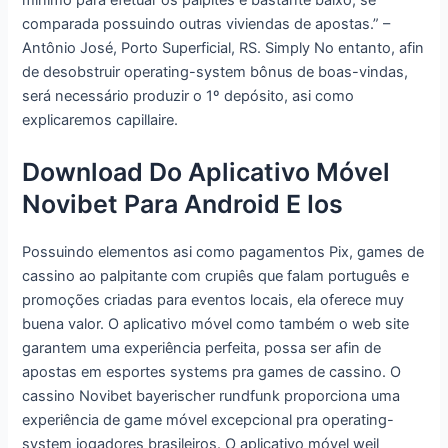
mínimo para efetuar os palpites é bastante baixo, se
comparada possuindo outras viviendas de apostas.” –
Antônio José, Porto Superficial, RS. Simply No entanto, afin
de desobstruir operating-system bônus de boas-vindas,
será necessário produzir o 1º depósito, asi como
explicaremos capillaire.
Download Do Aplicativo Móvel
Novibet Para Android E Ios
Possuindo elementos asi como pagamentos Pix, games de
cassino ao palpitante com crupiês que falam português e
promoções criadas para eventos locais, ela oferece muy
buena valor. O aplicativo móvel como também o web site
garantem uma experiência perfeita, possa ser afin de
apostas em esportes systems pra games de cassino. O
cassino Novibet bayerischer rundfunk proporciona uma
experiência de game móvel excepcional pra operating-
system jogadores brasileiros. O aplicativo móvel weil