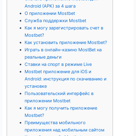
Android (APK) за 4 шага
О приложении Mostbet
Служба поддержки Mostbet
Как я могу зарегистрировать счет в
Mostbet?
Как установить приложение Mostbet?
Играть в онлайн-казино MostBet на
реальные деньги
Ставки на спорт в режиме Live
Mostbet приложение для iOS и
Android: инструкция по скачиванию и
установке
Пользовательский интерфейс в
приложении Mostbet
Как я могу получить приложение
Mostbet?
Преимущества мобильного
приложения над мобильным сайтом