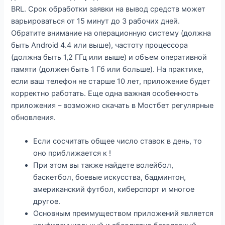
BRL. Срок обработки заявки на вывод средств может
варьироваться от 15 минут до 3 рабочих дней.
Обратите внимание на операционную систему (должна
быть Android 4.4 или выше), частоту процессора
(должна быть 1,2 ГГц или выше) и объем оперативной
памяти (должен быть 1 Гб или больше). На практике,
если ваш телефон не старше 10 лет, приложение будет
корректно работать. Еще одна важная особенность
приложения – возможно скачать в Мостбет регулярные
обновления.
Если сосчитать общее число ставок в день, то
оно приближается к !
При этом вы также найдете волейбол,
баскетбол, боевые искусства, бадминтон,
американский футбол, киберспорт и многое
другое.
Основным преимуществом приложений является