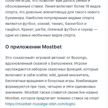
событий игры, что позволит вам делать умные и
обоснованные ставки. Линия включает более 18 видов
спорта, что довольно впечатляюще для такого нового
букмекера. Наиболее популярными видами спорта
являются футбол, хоккей, теннис, баскетбол и
гандбол. Крикет, регби, пляжный футбол и снукер —
одни из самых необычных видов спорта.
О приложении Mostbet
Это «сказочный» игровой автомат от Booongo,
вдохновленный сказкой о Белоснежке. Игроки
наслаждаются набором сказочных функций, которые
включают в себяi scatter, wild, дикий множитель,
бесплатные вращения и бонусные игры. Комбинации
формируются при трех, четырех и пяти одинаковых
значениях. Mostbet также славится своим live-казино
Mostbet, которое предлагает помимо ставок на спорт
https://mostbet-royxatga-olish.com/login/
.