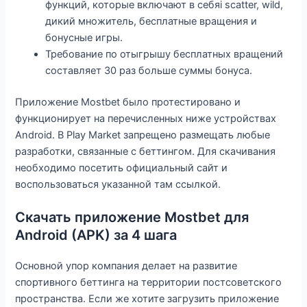
функций, которые включают в себяi scatter, wild,
дикий множитель, бесплатные вращения и
бонусные игры.
Требование по отыгрышу бесплатных вращений
составляет 30 раз больше суммы бонуса.
Приложение Mostbet было протестировано и
функционирует на перечисленных ниже устройствах
Android. В Play Market запрещено размещать любые
разработки, связанные с беттингом. Для скачивания
необходимо посетить официальный сайт и
воспользоваться указанной там ссылкой.
Скачать приложение Mostbet для
Android (APK) за 4 шага
Основной упор компания делает на развитие
спортивного беттинга на территории постсоветского
пространства. Если же хотите загрузить приложение