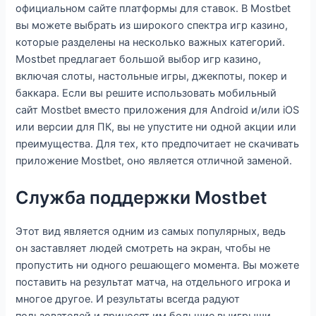
официальном сайте платформы для ставок. В Mostbet
вы можете выбрать из широкого спектра игр казино,
которые разделены на несколько важных категорий.
Mostbet предлагает большой выбор игр казино,
включая слоты, настольные игры, джекпоты, покер и
баккара. Если вы решите использовать мобильный
сайт Mostbet вместо приложения для Android и/или iOS
или версии для ПК, вы не упустите ни одной акции или
преимущества. Для тех, кто предпочитает не скачивать
приложение Mostbet, оно является отличной заменой.
Служба поддержки Mostbet
Этот вид является одним из самых популярных, ведь
он заставляет людей смотреть на экран, чтобы не
пропустить ни одного решающего момента. Вы можете
поставить на результат матча, на отдельного игрока и
многое другое. И результаты всегда радуют
пользователей и приносят им большие выигрыши.