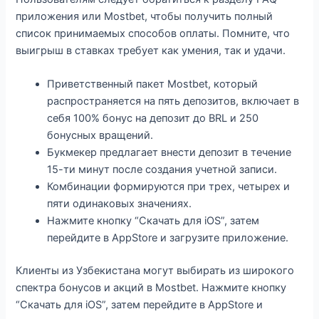
приложения или Mostbet, чтобы получить полный
список принимаемых способов оплаты. Помните, что
выигрыш в ставках требует как умения, так и удачи.
Приветственный пакет Mostbet, который
распространяется на пять депозитов, включает в
себя 100% бонус на депозит до BRL и 250
бонусных вращений.
Букмекер предлагает внести депозит в течение
15-ти минут после создания учетной записи.
Комбинации формируются при трех, четырех и
пяти одинаковых значениях.
Нажмите кнопку “Скачать для iOS”, затем
перейдите в AppStore и загрузите приложение.
Клиенты из Узбекистана могут выбирать из широкого
спектра бонусов и акций в Mostbet. Нажмите кнопку
“Скачать для iOS”, затем перейдите в AppStore и