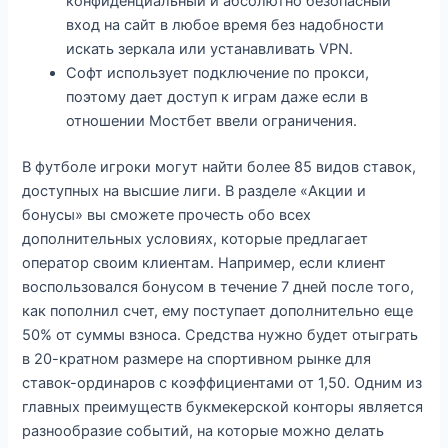
конфиденциальный и абсолютно безопасный
вход на сайт в любое время без надобности
искать зеркала или устанавливать VPN.
Софт использует подключение по прокси,
поэтому дает доступ к играм даже если в
отношении Мостбет ввели ограничения.
В футболе игроки могут найти более 85 видов ставок,
доступных на высшие лиги. В разделе «Акции и
бонусы» вы сможете прочесть обо всех
дополнительных условиях, которые предлагает
оператор своим клиентам. Например, если клиент
воспользовался бонусом в течение 7 дней после того,
как пополнил счет, ему поступает дополнительно еще
50% от суммы взноса. Средства нужно будет отыграть
в 20-кратном размере на спортивном рынке для
ставок-ординаров с коэффициентами от 1,50. Одним из
главных преимуществ букмекерской конторы является
разнообразие событий, на которые можно делать