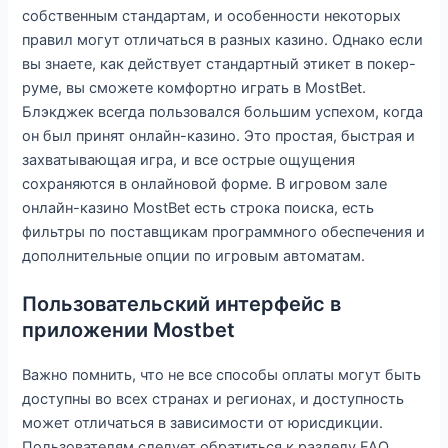
собственным стандартам, и особенности некоторых
правил могут отличаться в разных казино. Однако если
вы знаете, как действует стандартный этикет в покер-
руме, вы сможете комфортно играть в MostBet.
Блэкджек всегда пользовался большим успехом, когда
он был принят онлайн-казино. Это простая, быстрая и
захватывающая игра, и все острые ощущения
сохраняются в онлайновой форме. В игровом зале
онлайн-казино MostBet есть строка поиска, есть
фильтры по поставщикам программного обеспечения и
дополнительные опции по игровым автоматам.
Пользовательский интерфейс в
приложении Mostbet
Важно помнить, что не все способы оплаты могут быть
доступны во всех странах и регионах, и доступность
может отличаться в зависимости от юрисдикции.
Пользователям следует обратиться к разделу FAQ