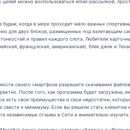
их целей можно воспользоваться email-рассылкой, прос
 будни, когда в мире проходит мало важных спортивны
нно для двух блоков, размещенных под взлетающим са
тонкостей и правил каждого слота. Любители карточны
ейская, французская, американская), блек джек и Теха
сности своего смартфона разрешите скачивание файлов
ектно. После того, как программа будет загружена, и
ера есть свои преимущества и свои недостатки, которы
е свести к минимуму. Если вы решили стать клиентом 
те независимые отзывы в Сети и внимательно изучите 
е Мостбет также доступны разделы «Казино» и «Виртуа