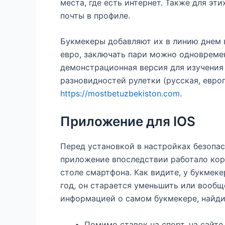
места, где есть интернет. Также для эт
почты в профиле.
Букмекеры добавляют их в линию днем в
евро, заключать пари можно одновреме
демонстрационная версия для изучения 
разновидностей рулетки (русская, европ
https://mostbetuzbekiston.com
.
Приложение для IOS
Перед установкой в настройках безопа
приложение впоследствии работало корр
столе смартфона. Как видите, у букмек
год, он старается уменьшить или вообщ
информацией о самом букмекере, найди
Помимо ставок на спорт, на сайт