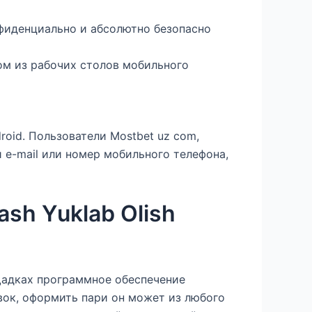
нфиденциально и абсолютно безопасно
ом из рабочих столов мобильного
roid. Пользователи Mostbet uz com,
и e-mail или номер мобильного телефона,
lash Yuklab Olish
ощадках программное обеспечение
вок, оформить пари он может из любого