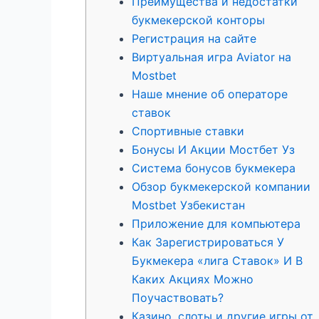
Преимущества и недостатки
букмекерской конторы
Регистрация на сайте
Виртуальная игра Aviator на
Mostbet
Наше мнение об операторе
ставок
Спортивные ставки
Бонусы И Акции Мостбет Уз
Система бонусов букмекера
Обзор букмекерской компании
Mostbet Узбекистан
Приложение для компьютера
Как Зарегистрироваться У
Букмекера «лига Ставок» И В
Каких Акциях Можно
Поучаствовать?
Казино, слоты и другие игры от