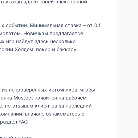
то указав адрес своей электронной
х событий. Минимальная ставка – от 0,1
молетом. Новичкам предлагается
х игр найдут здесь несколько
сский Холдем, покер и баккару
 из непроверенных источников, чтобы
конка Mostbet появится на рабочем
е, по отзывам клиентов за последний
компании, вначале ознакомьтесь с
раздел FAQ.
льный спорт».