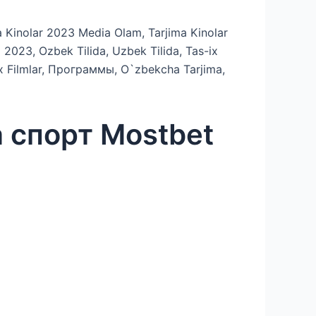
 Kinolar 2023 Media Olam, Tarjima Kinolar
023, Ozbek Tilida, Uzbek Tilida, Tas-ix
x Filmlar, Программы, O`zbekcha Tarjima,
 спорт Mostbet