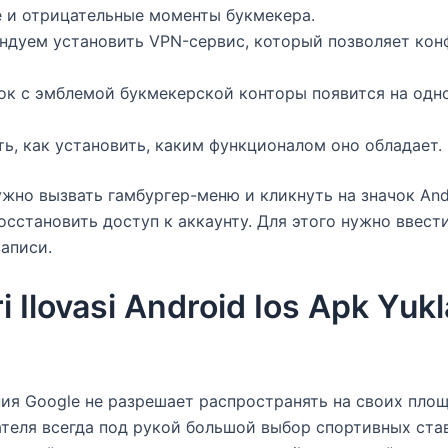
 и отрицательные моменты букмекера.
ендуем установить VPN-сервис, который позволяет ко
ок с эмблемой букмекерской конторы появится на одн
ать, как установить, каким функционалом оно обладает.
ужно вызвать гамбургер-меню и кликнуть на значок And
сстановить доступ к аккаунту. Для этого нужно ввест
аписи.
 Ilovasi Android Ios Apk Yuk
пания Google не разрешает распространять на своих пл
ателя всегда под рукой большой выбор спортивных ста