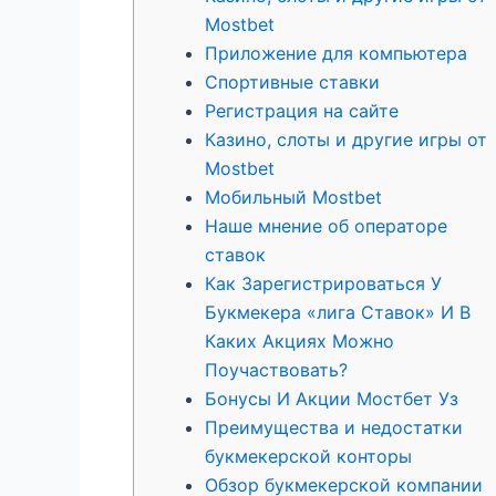
Mostbet
Приложение для компьютера
Спортивные ставки
Регистрация на сайте
Казино, слоты и другие игры от
Mostbet
Мобильный Mostbet
Наше мнение об операторе
ставок
Как Зарегистрироваться У
Букмекера «лига Ставок» И В
Каких Акциях Можно
Поучаствовать?
Бонусы И Акции Мостбет Уз
Преимущества и недостатки
букмекерской конторы
Обзор букмекерской компании