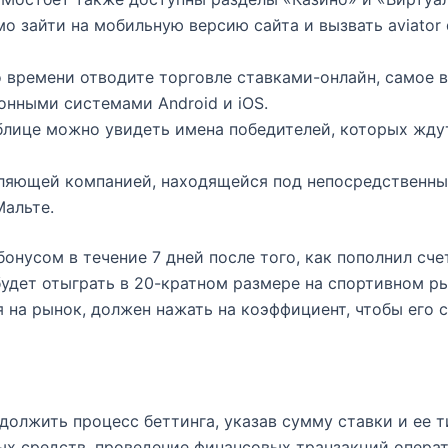
мо зайти на мобильную версию сайта и вызвать aviator
о времени отводите торговле ставками-онлайн, самое 
нными системами Android и iOS.
блице можно увидеть имена победителей, которых жду
вляющей компанией, находящейся под непосредственн
Мальте.
онусом в течение 7 дней после того, как пополнил сче
удет отыграть в 20-кратном размере на спортивном р
я на рынок, должен нажать на коэффициент, чтобы его с
олжить процесс беттинга, указав сумму ставки и ее ти
нных средств, проведение финансовых транзакций опер