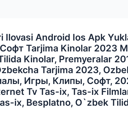
 Ilovasi Android Ios Apk Yuk
офт Tarjima Kinolar 2023 Me
Tilida Kinolar, Premyeralar 
ekcha Tarjima 2023, Ozbek T
алы, Игры, Клипы, Софт, 202
ernet Tv Tas-ix, Tas-ix Film
s-ix, Besplatno, O`zbek Tilid