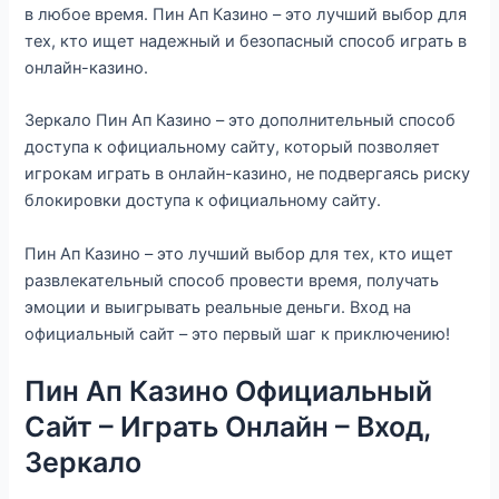
в любое время. Пин Ап Казино – это лучший выбор для
тех, кто ищет надежный и безопасный способ играть в
онлайн-казино.
Зеркало Пин Ап Казино – это дополнительный способ
доступа к официальному сайту, который позволяет
игрокам играть в онлайн-казино, не подвергаясь риску
блокировки доступа к официальному сайту.
Пин Ап Казино – это лучший выбор для тех, кто ищет
развлекательный способ провести время, получать
эмоции и выигрывать реальные деньги. Вход на
официальный сайт – это первый шаг к приключению!
Пин Ап Казино Официальный
Сайт – Играть Онлайн – Вход,
Зеркало