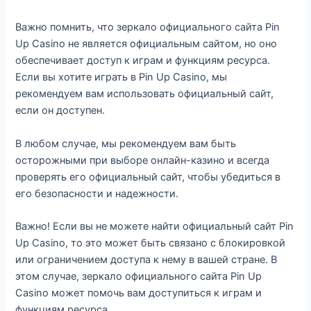
Важно помнить, что зеркало официального сайта Pin
Up Casino не является официальным сайтом, но оно
обеспечивает доступ к играм и функциям ресурса.
Если вы хотите играть в Pin Up Casino, мы
рекомендуем вам использовать официальный сайт,
если он доступен.
В любом случае, мы рекомендуем вам быть
осторожными при выборе онлайн-казино и всегда
проверять его официальный сайт, чтобы убедиться в
его безопасности и надежности.
Важно! Если вы не можете найти официальный сайт Pin
Up Casino, то это может быть связано с блокировкой
или ограничением доступа к нему в вашей стране. В
этом случае, зеркало официального сайта Pin Up
Casino может помочь вам доступиться к играм и
функциям ресурса.