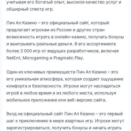
учитывая его богатый опыт, высокое качество услуг и
обширный спектр игр.
Пин Ап Казино – это официальный сайт, который
предлагает игрокам из России и других стран
возможность играть в онлайн-казино, получать бонусы
и выигрывать реальные деньги. В его ассортименте
более 3 000 игр от ведущих разработчиков, включая
NetEnt, Microgaming и Pragmatic Play.
Один из ключевых преимуществ Пин Ап Казино – это
его уникальная атмосфера, которая создает ощущение
комфорта и безопасности. Игроки могут насладиться
игрой в любое время и из любого места, используя
мобильное приложение или веб-версию сайта.
Вход на официальный сайт Пин Ап Казино – это первый
шаг к приключению в мире азартных игр. Игроки могут
зарегистрироваться, получить бонусы и начать играть