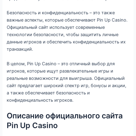
Безопасность и конфиденциальность – это также
важные аспекты, которые обеспечивают Pin Up Casino.
Официальный сайт использует современные
технологии безопасности, чтобы защитить личные
данные игроков и обеспечить конфиденциальность их
транзакций.
В целом, Pin Up Casino – это отличный выбор для
игроков, которые ищут развлекательные игры и
реальные возможности для выигрыша. Официальный
сайт предлагает широкий спектр игр, бонусы и акции,
а также обеспечивает безопасность и
конфиденциальность игроков.
Описание официального сайта
Pin Up Casino