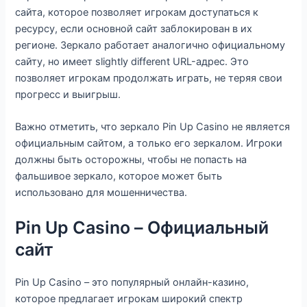
сайта, которое позволяет игрокам доступаться к
ресурсу, если основной сайт заблокирован в их
регионе. Зеркало работает аналогично официальному
сайту, но имеет slightly different URL-адрес. Это
позволяет игрокам продолжать играть, не теряя свои
прогресс и выигрыш.
Важно отметить, что зеркало Pin Up Casino не является
официальным сайтом, а только его зеркалом. Игроки
должны быть осторожны, чтобы не попасть на
фальшивое зеркало, которое может быть
использовано для мошенничества.
Pin Up Casino – Официальный
сайт
Pin Up Casino – это популярный онлайн-казино,
которое предлагает игрокам широкий спектр