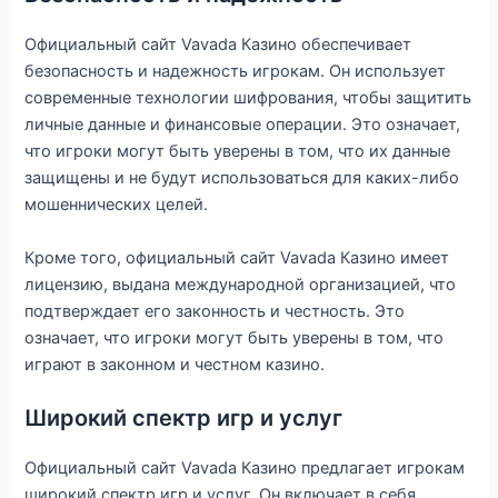
Официальный сайт Vavada Казино обеспечивает
безопасность и надежность игрокам. Он использует
современные технологии шифрования, чтобы защитить
личные данные и финансовые операции. Это означает,
что игроки могут быть уверены в том, что их данные
защищены и не будут использоваться для каких-либо
мошеннических целей.
Кроме того, официальный сайт Vavada Казино имеет
лицензию, выдана международной организацией, что
подтверждает его законность и честность. Это
означает, что игроки могут быть уверены в том, что
играют в законном и честном казино.
Широкий спектр игр и услуг
Официальный сайт Vavada Казино предлагает игрокам
широкий спектр игр и услуг. Он включает в себя