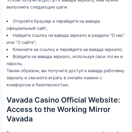
Чтобы получить доступ к вавада зеркалу, вам нужно
выполнить следующие шаги:
Откройте браузер и перейдите на вавада
официальный сайт;
Найдите ссылку на вавада зеркало в разделе “О нас”
или “О сайте”;
Кликните на ссылку и перейдите на вавада зеркало;
Войдите на вавада зеркало, используя свои логин и
пароль;
Таким образом, вы получите доступ к вавада рабочему
зеркалу и сможете играть в онлайн-казино с
комфортом и безопасностью.
Vavada Casino Official Website:
Access to the Working Mirror
Vavada