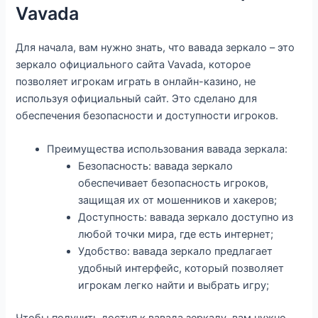
Vavada
Для начала, вам нужно знать, что вавада зеркало – это
зеркало официального сайта Vavada, которое
позволяет игрокам играть в онлайн-казино, не
используя официальный сайт. Это сделано для
обеспечения безопасности и доступности игроков.
Преимущества использования вавада зеркала:
Безопасность: вавада зеркало
обеспечивает безопасность игроков,
защищая их от мошенников и хакеров;
Доступность: вавада зеркало доступно из
любой точки мира, где есть интернет;
Удобство: вавада зеркало предлагает
удобный интерфейс, который позволяет
игрокам легко найти и выбрать игру;