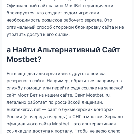
Официальный сайт казино MostBet периодически
блокируется, что создает рядом игроками
необходимость розысков рабочего зеркала. Это
оптимальный способ стороной блокировку сайта и не
утратить доступ к его силам.
а Найти Альтернативный Сайт
Mostbet?
Есть еще два альтернативных другого поиска
резервного сайта. Например, обратиться напрямую в
службу помощи или перейти судя ссылке на запасной
сайт Мост Бет на нашем сайте. Сайт Mostbet. ru,
легально работает по российской лицензии.
Bukmekerov. net — сайт о букмекерских конторах
России (в очередь очередь ) а СНГ в многом. Зеркало
официального сайта Mostbet – это альтернативная
ссылка дли доступа к порталу. Чтобы не верю слепо