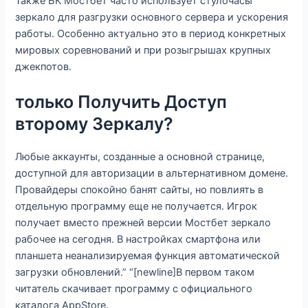
Также БК Мостбет часто использует стулочасы
зеркало для разгрузки основного сервера и ускорения
работы. Особенно актуально это в период конкретных
мировых соревнований и при розыгрышах крупных
джекпотов.
только Получить Доступ
второму Зеркалу?
Любые аккаунты, созданные а основной странице,
доступной для авторизации в альтернативном домене.
Провайдеры спокойно банят сайты, но повлиять в
отдельную программу еще не получается. Игрок
получает вместо прежней версии Мостбет зеркало
рабочее на сегодня. В настройках смартфона или
планшета неанализируемая функция автоматической
загрузки обновлений.” “[newline]В первом таком
читатель скачивает программу с официального
каталога AppStore.