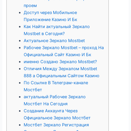
проем
Доступ через Мобильное
Приложение Казино И Бк
Как Найти актуальный Зеркало
Mostbet в Сегодня?
Актуальное Зеркало Mostbet
Рабочее Зеркало Mostbet – проход На
Официальный Сайт Казино И Бк
именно Создано Зеркало Mostbet?
Отличия Между Зеркалом Mostbet
888 а Официальным Сайтом Казино
По Ссылке В Телеграм-канале
Мостбет
актуальный Рабочее Зеркало
Мостбет На Сегодня
Создание Аккаунта Через
Официальное Зеркало Мостбет
Мостбет Зеркало Регистрация