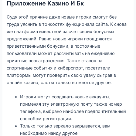
Приложение Казино И Бк
Судя этой причине даже новые игроки смогут без
труда уяснить в тонкостях функционала сайта. К снова
же платформа известной за счет своих бонусных
предложений. Равно новые игроки поощряются
приветственными бонусами, а постоянные
пользователи может рассчитывать на ежедневно
приятные вознаграждения. Также ставок на
спортивные события и киберспорт, посетители
платформы могут проверить свою удачу сыграв в
онлайн казино, слоты только во многое другое.
Игроки могут создавать новые аккаунты,
применяя эту электронную почту также номер
телефона, выбрано наиболее предпочтительный
способом регистрации.
Только только зеркало закрывается, вам
необходимо найду другое.