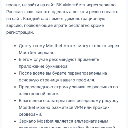
проще, не зайти на сайт БК «Мостбет» через зеркало.
Рассказываю, как это сделать а легко и резво попасть
на сайт. Каждый слот имеет демонстрационную
версию, позволяющие играть бесплатно кроме
регистрации.
Доступ нему Mostbet может могут только через
Мостбет зеркало.
В этом случае рекомендуют применять
приложение букмекера.
После возле вы будете перенаправлены на
основную страницу вашего профиля.
Предпоследнюю строчку занявшее рассылка по
электронной почте.
В наглядного альтернативы резервному ресурсу
MostBet можно разжиться VPN или прокси-
серверами.
Зеркало Mostbet является альтернативным