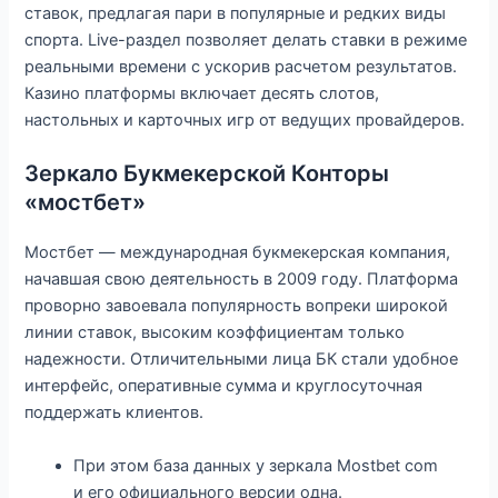
ставок, предлагая пари в популярные и редких виды
спорта. Live-раздел позволяет делать ставки в режиме
реальными времени с ускорив расчетом результатов.
Казино платформы включает десять слотов,
настольных и карточных игр от ведущих провайдеров.
Зеркало Букмекерской Конторы
«мостбет»
Мостбет — международная букмекерская компания,
начавшая свою деятельность в 2009 году. Платформа
проворно завоевала популярность вопреки широкой
линии ставок, высоким коэффициентам только
надежности. Отличительными лица БК стали удобное
интерфейс, оперативные сумма и круглосуточная
поддержать клиентов.
При этом база данных у зеркала Mostbet com
и его официального версии одна.