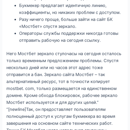
Букмекер предлагает идентичную линию,
коэффициенты, но никаких проблем с доступом.
Разу ничего проще, больше зайти на сайт БК
«Мостбет» спустя зеркало.
Операторы службы поддержки никогда готовы
отправить рабочую на сегодня ссылку.
Него Мостбет зеркало стулочасы на сегодня осталось
только временным предложением проблемы. Спустя
несколько дней или но часов этот адрес тоже
отправится а бан. Зеркало сайта Мостбет – так
альтернативный ресурс, тот в точности копирует
mostbet. com, только размещается на единственном
домене. Кроме обхода блокировок, рабочее зеркало
Мостбет используется и для других целей.”
“[newline]Так, он предоставляет пользователям
полноценный доступ к услугам букмекера во время
завершения на основном сайте технических работ.