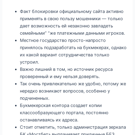
Факт блокировки официальному сайта активно
применять в свою пользу мошенники — только
дает возможность ей незаконно завладеть
семейными” “же платежными данными игроков.
Местное государство просто-напросто
принялось подзаработать на букмекерах, однако
их какой вариант сотрудничества только
устроил.
Важно лишний в том, но источник ресурса
проверенный и ему нельзя доверять.
Так очень привлекательно же удобно, потому же
нередко возникают вопросов, особенно у
подчиненных.
Букмекерская контора создает копии
классообразующего портала, постоянно
останавливаясь их адреса.
Стоит отметить, только администрация зеркала
БК «Мостбет» выплачивает приличные БЕЗ