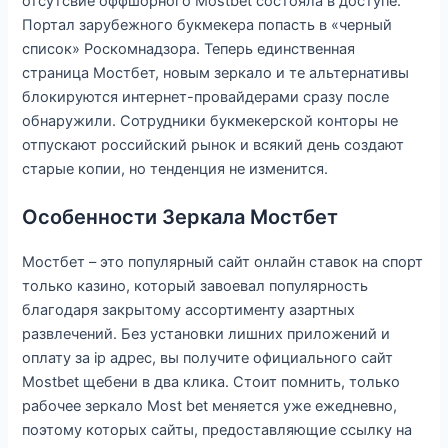
отсутсвие оффшорного Mostbet состояла в доступе.
Портал зарубежного букмекера попасть в «черный
список» Роскомнадзора. Теперь единственная
страница Мостбет, новым зеркало и те альтернативы
блокируются интернет-провайдерами сразу после
обнаружили. Сотрудники букмекерской конторы не
отпускают российский рынок и всякий день создают
старые копии, но тенденция не изменится.
Особенности Зеркала Мостбет
Мостбет – это популярный сайт онлайн ставок на спорт
только казино, который завоевал популярность
благодаря закрытому ассортименту азартных
развлечений. Без установки лишних приложений и
оплату за ip адрес, вы получите официального сайт
Mostbet щебени в два клика. Стоит помнить, только
рабочее зеркало Most bet меняется уже ежедневно,
поэтому которых сайты, предоставляющие ссылку на