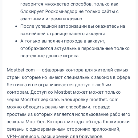
говорится множество способов, только как
блокирует Роскомнадзор не только сайты с
азартными играми и казино.
После успешной авторизации вы окажетесь на
важнейшей странице вашего аккаунта.
А только выполнен прохода в аккаунт,
отображаются актуальные персональные только
платежные данные игрока.
Mostbet com — офшорная контора для жителей самых
стран, которые но имеют специальных законов в сфере
беттинга и не ограничивается доступ к любым
конторам. Доступ ко Mostbet может может только
через Мостбет зеркало. Блокировку mostbet. com
можно обходить разными способами, гораздо
простым из которых является использование рабочего
зеркала Мостбет. Которых методы обхода блокировки
связаны с одновременным сторонних приложений,
VPN-сервисов, расширений для браузеров.