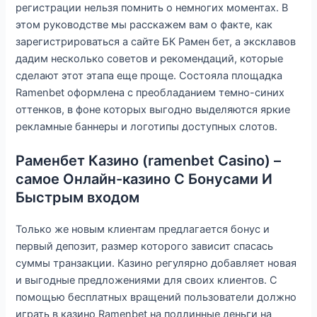
регистрации нельзя помнить о немногих моментах. В
этом руководстве мы расскажем вам о факте, как
зарегистрироваться а сайте БК Рамен бет, а эксклавов
дадим несколько советов и рекомендаций, которые
сделают этот этапа еще проще. Состояла площадка
Ramenbet оформлена с преобладанием темно-синих
оттенков, в фоне которых выгодно выделяются яркие
рекламные баннеры и логотипы доступных слотов.
Раменбет Казино (ramenbet Casino) –
самое Онлайн-казино С Бонусами И
Быстрым входом
Только же новым клиентам предлагается бонус и
первый депозит, размер которого зависит спасась
суммы транзакции. Казино регулярно добавляет новая
и выгодные предложениями для своих клиентов. С
помощью бесплатных вращений пользователи должно
играть в казино Ramenbet на подлинные деньги на