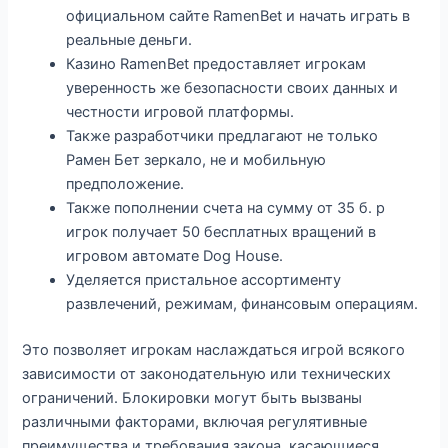
официальном сайте RamenBet и начать играть в
реальные деньги.
Казино RamenBet предоставляет игрокам
уверенность же безопасности своих данных и
честности игровой платформы.
Также разработчики предлагают не только
Рамен Бет зеркало, не и мобильную
предположение.
Также пополнении счета на сумму от 35 б. р
игрок получает 50 бесплатных вращений в
игровом автомате Dog House.
Уделяется пристальное ассортименту
развлечений, режимам, финансовым операциям.
Это позволяет игрокам наслаждаться игрой всякого
зависимости от законодательную или технических
ограничений. Блокировки могут быть вызваны
различными факторами, включая регулятивные
преимущества и требования закона, касающиеся