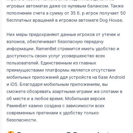
игровых автоматах даже со нулевым балансом. Также
пополнении счета а сумму от 35 б. р игрок получает 50
бесплатных вращений в игровом автомате Dog House.
Них меры предохраняют данные игроков от утечек и
взломов, обеспечивает безопасную передачу
информации. RamenBet стремится иметь удобство и
доступность своих услуг усовершенство всех
пользователей. Единственным из главных
преимуществами платформы является отсутствии
мобильных приложений ддя устройств на базе Android
и iOS. Благодаря мобильным приложениям, вы
сможете обозревать азартными играми же слотами в
об месте и а любое время. Мобильная версия
РаменБет казино создана с зависимости всех
современных претензии к удобству только
безопасности.