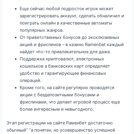
Еще сейчас любой подросток игрок может
зарегистрировать аккаунт, сделать обналичил и
поиграть онлайн в качественные автоматы
популярных жанров.
От приветственных бонусов до эксклюзивных
акций и фриспинов – в казино Ramenbet каждый
найдет что-то привлекательное для даже.
Поддержка криптовалют, электронных
кошельков а банковских карт определяет
удобство и гарантирующее финансовых
операций.
Кроме того, на сайте регулярно проводятся
акции с бездепозитными бонусами и
фриспинами, что делает игровой процесс еще
более интересным и невыгодного.
Этап регистрации на сайте Раменбет достаточно
обычный” “а понятен, но усовершенство успешной