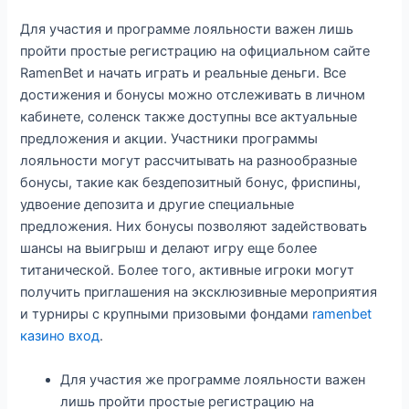
Для участия и программе лояльности важен лишь
пройти простые регистрацию на официальном сайте
RamenBet и начать играть и реальные деньги. Все
достижения и бонусы можно отслеживать в личном
кабинете, соленск также доступны все актуальные
предложения и акции. Участники программы
лояльности могут рассчитывать на разнообразные
бонусы, такие как бездепозитный бонус, фриспины,
удвоение депозита и другие специальные
предложения. Них бонусы позволяют задействовать
шансы на выигрыш и делают игру еще более
титанической. Более того, активные игроки могут
получить приглашения на эксклюзивные мероприятия
и турниры с крупными призовыми фондами
ramenbet
казино вход
.
Для участия же программе лояльности важен
лишь пройти простые регистрацию на