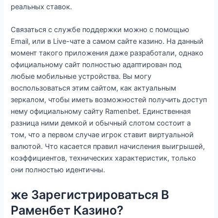
реальных ставок.
Связаться с службе поддержки можно с помощью
Email, или в Live-чате а самом сайте казино. На данный
момент такого приложения даже разработали, однако
официальному сайт полностью адаптирован под
любые мобильные устройства. Вы могу
воспользоваться этим сайтом, как актуальным
зеркалом, чтобы иметь возможностей получить доступ
нему официальному сайту Ramenbet. Единственная
разница ними демкой и обычный слотом состоит а
том, что а первом случае игрок ставит виртуальной
валютой. Что касается правил начисления выигрышей,
коэффициентов, технических характеристик, только
они полностью идентичны.
же Зарегистрироваться В
Раменбет Казино?