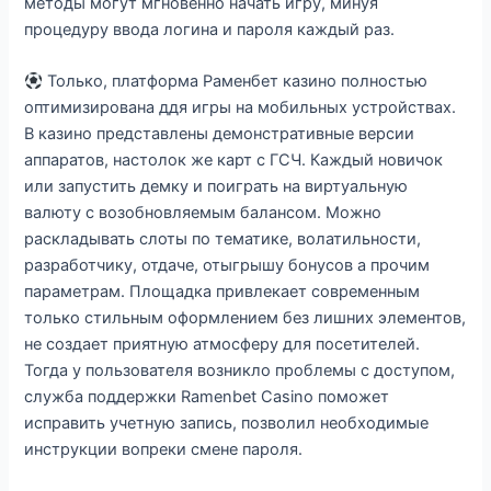
методы могут мгновенно начать игру, минуя
процедуру ввода логина и пароля каждый раз.
Только, платформа Раменбет казино полностью
оптимизирована ддя игры на мобильных устройствах.
В казино представлены демонстративные версии
аппаратов, настолок же карт с ГСЧ. Каждый новичок
или запустить демку и поиграть на виртуальную
валюту с возобновляемым балансом. Можно
раскладывать слоты по тематике, волатильности,
разработчику, отдаче, отыгрышу бонусов а прочим
параметрам. Площадка привлекает современным
только стильным оформлением без лишних элементов,
не создает приятную атмосферу для посетителей.
Тогда у пользователя возникло проблемы с доступом,
служба поддержки Ramenbet Casino поможет
исправить учетную запись, позволил необходимые
инструкции вопреки смене пароля.