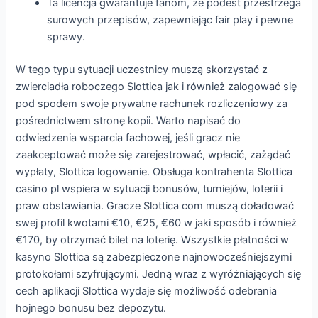
Ta licencja gwarantuje fanom, że podest przestrzega
surowych przepisów, zapewniając fair play i pewne
sprawy.
W tego typu sytuacji uczestnicy muszą skorzystać z
zwierciadła roboczego Slottica jak i również zalogować się
pod spodem swoje prywatne rachunek rozliczeniowy za
pośrednictwem stronę kopii. Warto napisać do
odwiedzenia wsparcia fachowej, jeśli gracz nie
zaakceptować może się zarejestrować, wpłacić, zażądać
wypłaty, Slottica logowanie. Obsługa kontrahenta Slottica
casino pl wspiera w sytuacji bonusów, turniejów, loterii i
praw obstawiania. Gracze Slottica com muszą doładować
swej profil kwotami €10, €25, €60 w jaki sposób i również
€170, by otrzymać bilet na loterię. Wszystkie płatności w
kasyno Slottica są zabezpieczone najnowocześniejszymi
protokołami szyfrującymi. Jedną wraz z wyróżniających się
cech aplikacji Slottica wydaje się możliwość odebrania
hojnego bonusu bez depozytu.