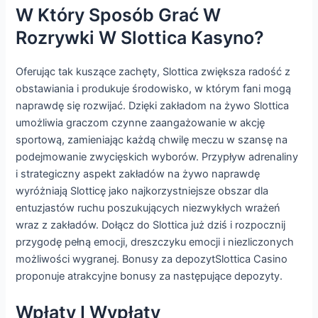
W Który Sposób Grać W
Rozrywki W Slottica Kasyno?
Oferując tak kuszące zachęty, Slottica zwiększa radość z
obstawiania i produkuje środowisko, w którym fani mogą
naprawdę się rozwijać. Dzięki zakładom na żywo Slottica
umożliwia graczom czynne zaangażowanie w akcję
sportową, zamieniając każdą chwilę meczu w szansę na
podejmowanie zwycięskich wyborów. Przypływ adrenaliny
i strategiczny aspekt zakładów na żywo naprawdę
wyróżniają Slotticę jako najkorzystniejsze obszar dla
entuzjastów ruchu poszukujących niezwykłych wrażeń
wraz z zakładów. Dołącz do Slottica już dziś i rozpocznij
przygodę pełną emocji, dreszczyku emocji i niezliczonych
możliwości wygranej. Bonusy za depozytSlottica Casino
proponuje atrakcyjne bonusy za następujące depozyty.
Wpłaty I Wypłaty