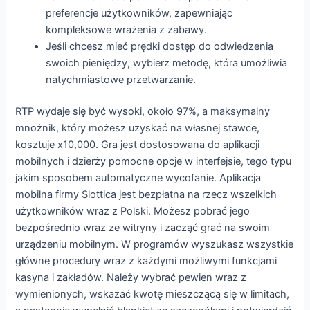
preferencje użytkowników, zapewniając
kompleksowe wrażenia z zabawy.
Jeśli chcesz mieć prędki dostęp do odwiedzenia
swoich pieniędzy, wybierz metodę, która umożliwia
natychmiastowe przetwarzanie.
RTP wydaje się być wysoki, około 97%, a maksymalny
mnożnik, który możesz uzyskać na własnej stawce,
kosztuje x10,000. Gra jest dostosowana do aplikacji
mobilnych i dzierży pomocne opcje w interfejsie, tego typu
jakim sposobem automatyczne wycofanie. Aplikacja
mobilna firmy Slottica jest bezpłatna na rzecz wszelkich
użytkowników wraz z Polski. Możesz pobrać jego
bezpośrednio wraz ze witryny i zacząć grać na swoim
urządzeniu mobilnym. W programów wyszukasz wszystkie
główne procedury wraz z każdymi możliwymi funkcjami
kasyna i zakładów. Należy wybrać pewien wraz z
wymienionych, wskazać kwotę mieszczącą się w limitach,