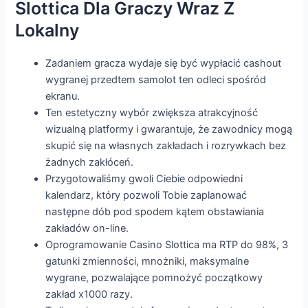
Slottica Dla Graczy Wraz Z
Lokalny
Zadaniem gracza wydaje się być wypłacić cashout
wygranej przedtem samolot ten odleci spośród
ekranu.
Ten estetyczny wybór zwiększa atrakcyjność
wizualną platformy i gwarantuje, że zawodnicy mogą
skupić się na własnych zakładach i rozrywkach bez
żadnych zakłóceń.
Przygotowaliśmy gwoli Ciebie odpowiedni
kalendarz, który pozwoli Tobie zaplanować
następne dób pod spodem kątem obstawiania
zakładów on-line.
Oprogramowanie Casino Slottica ma RTP do 98%, 3
gatunki zmienności, mnożniki, maksymalne
wygrane, pozwalające pomnożyć początkowy
zakład x1000 razy.