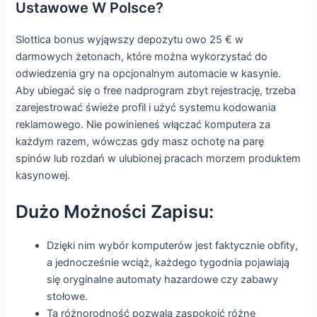
Ustawowe W Polsce?
Slottica bonus wyjąwszy depozytu owo 25 € w
darmowych żetonach, które można wykorzystać do
odwiedzenia gry na opcjonalnym automacie w kasynie.
Aby ubiegać się o free nadprogram zbyt rejestrację, trzeba
zarejestrować świeże profil i użyć systemu kodowania
reklamowego. Nie powinieneś włączać komputera za
każdym razem, wówczas gdy masz ochotę na parę
spinów lub rozdań w ulubionej pracach morzem produktem
kasynowej.
Dużo Możności Zapisu:
Dzięki nim wybór komputerów jest faktycznie obfity,
a jednocześnie wciąż, każdego tygodnia pojawiają
się oryginalne automaty hazardowe czy zabawy
stołowe.
Ta różnorodność pozwala zaspokoić różne