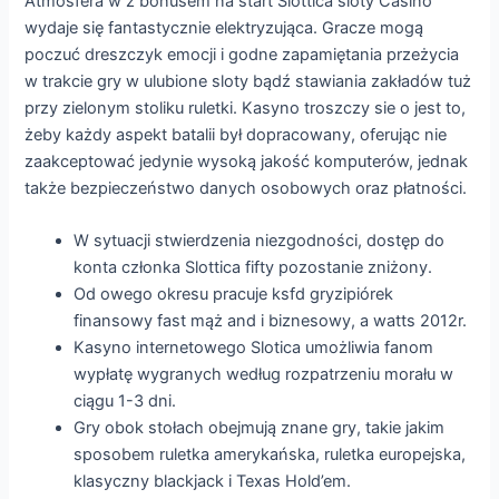
Atmosfera w z bonusem na start Slottica sloty Casino
wydaje się fantastycznie elektryzująca. Gracze mogą
poczuć dreszczyk emocji i godne zapamiętania przeżycia
w trakcie gry w ulubione sloty bądź stawiania zakładów tuż
przy zielonym stoliku ruletki. Kasyno troszczy sie o jest to,
żeby każdy aspekt batalii był dopracowany, oferując nie
zaakceptować jedynie wysoką jakość komputerów, jednak
także bezpieczeństwo danych osobowych oraz płatności.
W sytuacji stwierdzenia niezgodności, dostęp do
konta członka Slottica fifty pozostanie zniżony.
Od owego okresu pracuje ksfd gryzipiórek
finansowy fast mąż and i biznesowy, a watts 2012r.
Kasyno internetowego Slotica umożliwia fanom
wypłatę wygranych według rozpatrzeniu morału w
ciągu 1-3 dni.
Gry obok stołach obejmują znane gry, takie jakim
sposobem ruletka amerykańska, ruletka europejska,
klasyczny blackjack i Texas Hold’em.