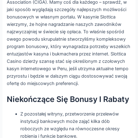
Association (CIGA). Mamy coś dla każdego – sprawdź, w
jaki sposób wyglądają szczegóły najlepszych możliwości
bonusowych w własnym portalu. W kasynie Slottica
wierzymy, że hojne nagradzanie naszych zawodników
najzwyczajniej w świecie się opłaca. To właśnie spośród
owego powodu skrupulatnie stworzyliśmy kompleksowy
program bonusowy, który wynagradza potrzeby wszelkich
entuzjastów kasyna i bukmachera przez internet. Slottica
Casino dzierży szansę stać się określonym z czołowych
kasyn internetowego w Peru, jeśli utrzyma aktualne tempo
przyrostu i będzie w dalszym ciągu dostosowywać swoją
ofertę do miejscowych preferencji.
Niekończące Się Bonusy I Rabaty
Z pozostałej witryny, przetworzenie przelewów
instytucji bankowych może zająć kilka dób
roboczych ze względu na równoczesne okresy
robienia i funkcje bankowe.