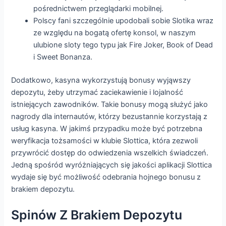
pośrednictwem przeglądarki mobilnej.
Polscy fani szczególnie upodobali sobie Slotika wraz
ze względu na bogatą ofertę konsol, w naszym
ulubione sloty tego typu jak Fire Joker, Book of Dead
i Sweet Bonanza.
Dodatkowo, kasyna wykorzystują bonusy wyjąwszy
depozytu, żeby utrzymać zaciekawienie i lojalność
istniejących zawodników. Takie bonusy mogą służyć jako
nagrody dla internautów, którzy bezustannie korzystają z
usług kasyna. W jakimś przypadku może być potrzebna
weryfikacja tożsamości w klubie Slottica, która zezwoli
przywrócić dostęp do odwiedzenia wszelkich świadczeń.
Jedną spośród wyróżniających się jakości aplikacji Slottica
wydaje się być możliwość odebrania hojnego bonusu z
brakiem depozytu.
Spinów Z Brakiem Depozytu