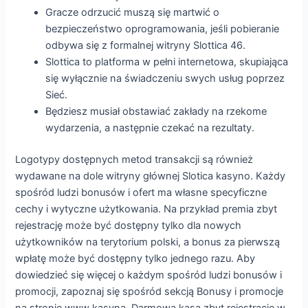
Gracze odrzucić muszą się martwić o
bezpieczeństwo oprogramowania, jeśli pobieranie
odbywa się z formalnej witryny Slottica 46.
Slottica to platforma w pełni internetowa, skupiająca
się wyłącznie na świadczeniu swych usług poprzez
Sieć.
Będziesz musiał obstawiać zakłady na rzekome
wydarzenia, a następnie czekać na rezultaty.
Logotypy dostępnych metod transakcji są również
wydawane na dole witryny głównej Slotica kasyno. Każdy
spośród ludzi bonusów i ofert ma własne specyficzne
cechy i wytyczne użytkowania. Na przykład premia zbyt
rejestrację może być dostępny tylko dla nowych
użytkowników na terytorium polski, a bonus za pierwszą
wpłatę może być dostępny tylko jednego razu. Aby
dowiedzieć się więcej o każdym spośród ludzi bonusów i
promocji, zapoznaj się spośród sekcją Bonusy i promocje