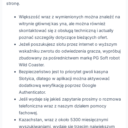
stronę.
Większość wraz z wymienionych można znaleźć na
witrynie głównej kas yna, ale można również
skontaktować się z obsługą techniczną i actually
poznać szczegóły dotyczące bieżących ofert.
Jeżeli poszukujesz slotu przez internet o wyższym
wskaźniku zwrotu do odwiedzenia gracza, wypróbuj
zbudowany za pośrednictwem markę PG Soft robot
Wild Coaster.
Bezpieczeństwo jest to priorytet gwoli kasyna
Slotyica, dlatego w aplikacji można aktywować
dodatkową weryfikację poprzez Google
Authenticator.
Jeśli wydaje się jakieś zapytanie prosimy o rozmowa
telefoniczna wraz z naszym działem pomocy
fachowej.
Kazachstan, wraz z około 5300 miesięcznymi
wyszukiwaniami, wydaje się trzecim największym