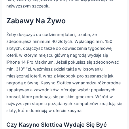
najwyższym szczeblu.
Zabawy Na Żywo
Żeby dołączyć do codziennej loterii, trzeba, że
zdeponujesz minimum 40 złotych. Wpłacając min. 150
złotych, dołączysz także do odwiedzenia tygodniowej
loterii, w którym miejscu główną nagrodą wydaje się
iPhone 14 Pro Maximum. Jeżeli pokusisz się zdeponować
min. 310″ “zł, weźmiesz udział także w losowaniu
miesięcznej loterii, wraz z Macbook-pro szesnascie jak
nagrodą główną. Kasyno Slottica wynagradza różnorodne
zapatrywania zawodników, oferując wybór popularnych
konsol, które podobają się polskim graczom. Wśród w
najwyższym stopniu pożądanych komputerów znajdują się
sloty, które dominują w ofercie kasyna.
Czy Kasyno Slottica Wydaje Się Być