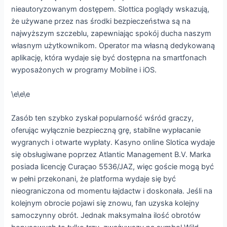
nieautoryzowanym dostępem. Slottica poglądy wskazują,
że używane przez nas środki bezpieczeństwa są na
najwyższym szczeblu, zapewniając spokój ducha naszym
własnym użytkownikom. Operator ma własną dedykowaną
aplikację, która wydaje się być dostępna na smartfonach
wyposażonych w programy Mobilne i iOS.
\e\e\e
Zasób ten szybko zyskał popularność wśród graczy,
oferując wyłącznie bezpieczną grę, stabilne wypłacanie
wygranych i otwarte wypłaty. Kasyno online Slotica wydaje
się obsługiwane poprzez Atlantic Management B.V. Marka
posiada licencję Curaçao 5536/JAZ, więc goście mogą być
w pełni przekonani, że platforma wydaje się być
nieograniczona od momentu łajdactw i doskonała. Jeśli na
kolejnym obrocie pojawi się znowu, fan uzyska kolejny
samoczynny obrót. Jednak maksymalna ilość obrotów