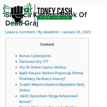
Skip
Post
to
navigation
Slottica Kasyno Book Of
content
Dead Graj
Leave a Comment
/ By
devadmin
/
January 20, 2025
Content
Bonus Cybersports
Darmowe Gry 777
Grу W Оnlіnе Саsіnо Slоttіса
Bądź Kasyno Slottica Proponuje Premia
Powitalny Na Rzecz Graczy?
Znajdź Własne Ulubione Bezpłatne Sloty
Online
Jakim Sposobem Mogę Aktywować
Bonus?