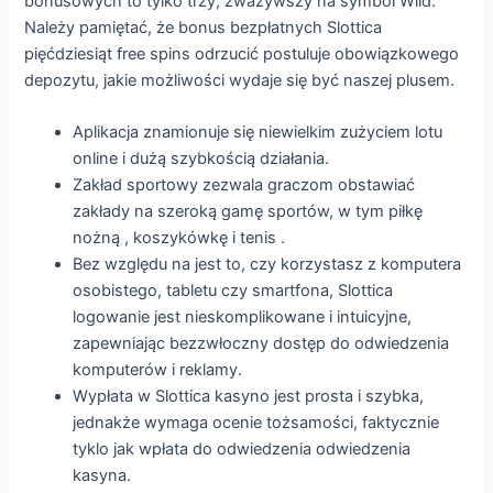
bonusowych to tylko trzy, zważywszy na symbol Wild.
Należy pamiętać, że bonus bezpłatnych Slottica
pięćdziesiąt free spins odrzucić postuluje obowiązkowego
depozytu, jakie możliwości wydaje się być naszej plusem.
Aplikacja znamionuje się niewielkim zużyciem lotu
online i dużą szybkością działania.
Zakład sportowy zezwala graczom obstawiać
zakłady na szeroką gamę sportów, w tym piłkę
nożną , koszykówkę i tenis .
Bez względu na jest to, czy korzystasz z komputera
osobistego, tabletu czy smartfona, Slottica
logowanie jest nieskomplikowane i intuicyjne,
zapewniając bezzwłoczny dostęp do odwiedzenia
komputerów i reklamy.
Wypłata w Slottica kasyno jest prosta i szybka,
jednakże wymaga ocenie tożsamości, faktycznie
tyklo jak wpłata do odwiedzenia odwiedzenia
kasyna.