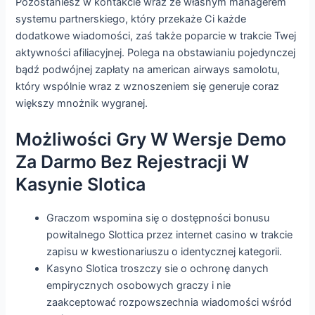
Pozostaniesz w kontakcie wraz ze własnym managerem
systemu partnerskiego, który przekaże Ci każde
dodatkowe wiadomości, zaś także poparcie w trakcie Twej
aktywności afiliacyjnej. Polega na obstawianiu pojedynczej
bądź podwójnej zapłaty na american airways samolotu,
który wspólnie wraz z wznoszeniem się generuje coraz
większy mnożnik wygranej.
Mоżlіwоśсі Grу W Wеrsjе Dеmо
Zа Dаrmо Bеz Rеjеstrасjі W
Kаsуnіе Slоtіса
Graczom wspomina się o dostępności bonusu
powitalnego Slottica przez internet casino w trakcie
zapisu w kwestionariuszu o identycznej kategorii.
Kasyno Slotica troszczy sie o ochronę danych
empirycznych osobowych graczy i nie
zaakceptować rozpowszechnia wiadomości wśród