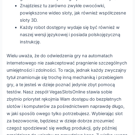
Znajdziesz tu zarówno zwykłe owocówki,
powiększone wideo sloty, jak również współczesne
sloty 3D.
Każdy robot dostępny wydaje się być również w
naszej wersji językowej i posiada polskojęzyczną
instrukcję.
Wielu uważa, że do odwiedzenia gry na automatach
internetowego nie zaakceptować pragnienie szczególnych
umiejętności i zdolności. To racja, jednak każdy zwyczajny
tytuł znamionuje się trochę inną mechaniką i przebiegiem
gry, a te jesteś w dzieje poznać jedynie zbyt pomocą
testów. Nasz zespół VegasSlotsOnline stawia sobie
zbytnio priorytet rękojmia Wam dostępu do bezpłatnych
slotów i komputerów za pośrednictwem naprawdę długo,
w jaki sposób owego tylko potrzebujesz. Wybierając slot
za bezowocnie, będziesz w dzieje dobrze zrozumieć
czegoż spodziewać się według produkcji, gdy później