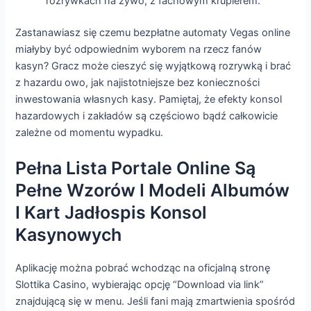
rozrywkach na żywo, z fachowym krupierem.
Zastanawiasz się czemu bezpłatne automaty Vegas online
miałyby być odpowiednim wyborem na rzecz fanów
kasyn? Gracz może cieszyć się wyjątkową rozrywką i brać
z hazardu owo, jak najistotniejsze bez konieczności
inwestowania własnych kasy. Pamiętaj, że efekty konsol
hazardowych i zakładów są częściowo bądź całkowicie
zależne od momentu wypadku.
Pełna Lista Portale Online Są
Pełne Wzorów I Modeli Albumów
I Kart Jadłospis Konsol
Kasynowych
Aplikację można pobrać wchodząc na oficjalną stronę
Slottika Casino, wybierając opcję “Download via link”
znajdującą się w menu. Jeśli fani mają zmartwienia spośród