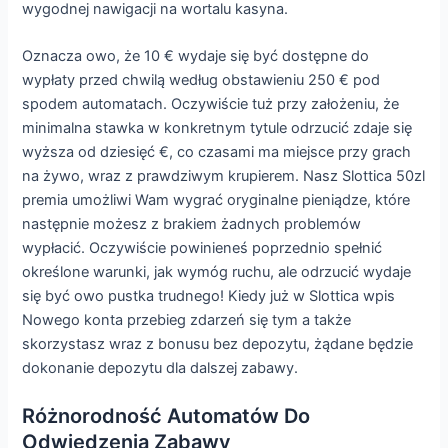
wygodnej nawigacji na wortalu kasyna.
Oznacza owo, że 10 € wydaje się być dostępne do
wypłaty przed chwilą według obstawieniu 250 € pod
spodem automatach. Oczywiście tuż przy założeniu, że
minimalna stawka w konkretnym tytule odrzucić zdaje się
wyższa od dziesięć €, co czasami ma miejsce przy grach
na żywo, wraz z prawdziwym krupierem. Nasz Slottica 50zl
premia umożliwi Wam wygrać oryginalne pieniądze, które
następnie możesz z brakiem żadnych problemów
wypłacić. Oczywiście powinieneś poprzednio spełnić
określone warunki, jak wymóg ruchu, ale odrzucić wydaje
się być owo pustka trudnego! Kiedy już w Slottica wpis
Nowego konta przebieg zdarzeń się tym a także
skorzystasz wraz z bonusu bez depozytu, żądane będzie
dokonanie depozytu dla dalszej zabawy.
Różnorodność Automatów Do
Odwiedzenia Zabawy