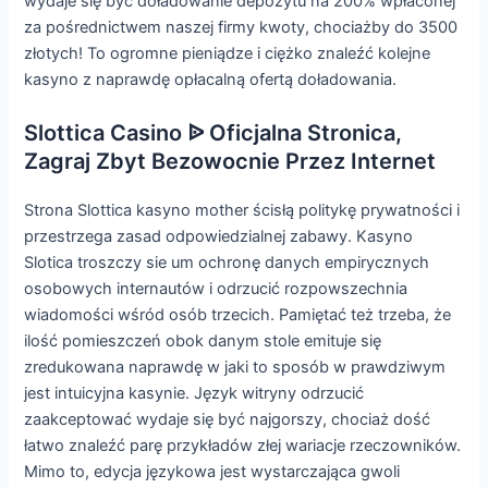
wydaje się być doładowanie depozytu na 200% wpłaconej
za pośrednictwem naszej firmy kwoty, chociażby do 3500
złotych! To ogromne pieniądze i ciężko znaleźć kolejne
kasyno z naprawdę opłacalną ofertą doładowania.
Slottica Casino ᐉ Oficjalna Stronica,
Zagraj Zbyt Bezowocnie Przez Internet
Strona Slottica kasyno mother ścisłą politykę prywatności i
przestrzega zasad odpowiedzialnej zabawy. Kasyno
Slotica troszczy sie um ochronę danych empirycznych
osobowych internautów i odrzucić rozpowszechnia
wiadomości wśród osób trzecich. Pamiętać też trzeba, że
ilość pomieszczeń obok danym stole emituje się
zredukowana naprawdę w jaki to sposób w prawdziwym
jest intuicyjna kasynie. Język witryny odrzucić
zaakceptować wydaje się być najgorszy, chociaż dość
łatwo znaleźć parę przykładów złej wariacje rzeczowników.
Mimo to, edycja językowa jest wystarczająca gwoli