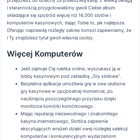
przejdziesz do uciechy za prawdziwą kasę. Z wielką uwagą
i starannością przygotowaliśmy gwoli Ciebie album
składające się spośród więcej niż 16,000 slotów i
komputerów kasynowych, dając Tobie to, jak najlepsze.
Oferując naprawdę rozległy zakres konsol zapewniamy, że
i Ty znajdziesz tytuł gwoli własnej osoby.
Więcej Komputerów
Jeśli zajmuje Cię ruletka online, wyszukasz ją w
lobby kasynowym pod zakładką „Gry stołowe”.
Bezpłatna aplikacja umożliwia grę w swe ulubione
gry kasynowe w opcjonalnej momencie, po
naciśnięciu poszczególnego przycisku dzięki
monitorze komórki komórkowego.
Mając reputację niezawodnego i znakomitego
kasyna internetowego, Slottica zapewnia
ekscytujących wrażeń dzięki swej rozległej selekcji
komputerów i konkurencyjnym wydarzeniom