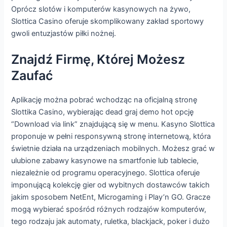
Oprócz slotów i komputerów kasynowych na żywo,
Slottica Casino oferuje skomplikowany zakład sportowy
gwoli entuzjastów piłki nożnej.
Znajdź Firmę, Której Możesz
Zaufać
Aplikację można pobrać wchodząc na oficjalną stronę
Slottika Casino, wybierając dead graj demo hot opcję
“Download via link” znajdującą się w menu. Kasyno Slottica
proponuje w pełni responsywną stronę internetową, która
świetnie działa na urządzeniach mobilnych. Możesz grać w
ulubione zabawy kasynowe na smartfonie lub tablecie,
niezależnie od programu operacyjnego. Slottica oferuje
imponującą kolekcję gier od wybitnych dostawców takich
jakim sposobem NetEnt, Microgaming i Play’n GO. Gracze
mogą wybierać spośród różnych rodzajów komputerów,
tego rodzaju jak automaty, ruletka, blackjack, poker i dużo