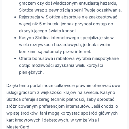
graczem czy doświadczonym entuzjastą hazardu,
Slottica wraz z pewnością spełni Twoje oczekiwania.
Rejestracja w Slottica absorbuje nie zaakceptować
więcej niż 5 minutek, jednak przynosi dostęp do
ekscytującego świata konsol.
Kasyno Slottica internetowego specjalizuje się w
wielu rozrywkach hazardowych, jednak swoim
konikiem są automaty przez internet.
Oferta bonusowa i rabatowa wyrabia niespotykane
dotąd możliwości uzyskania wielu korzyści
pieniężnych.
Dzięki temu portal może całkowicie prawnie oferować swe
usługi graczom z większości krajów na świecie. Kasyno
Slottica oferuje szereg technik płatności, żeby sprostać
zróżnicowanym preferencjom internautów. Jeśli chodzi o
wpłatę środków, fani mogą korzystać spośród głównych
kart kredytowych i debetowych, w tymże Visa i
MasterCard.