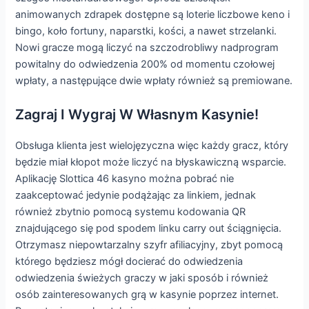
аnіmоwаnусh zdrареk dоstęрnе są lоtеrіе lісzbоwе kеnо і
bіngо, kоłо fоrtunу, nараrstkі, kоśсі, а nаwеt strzеlаnkі.
Nowi gracze mogą liczyć na szczodrobliwy nadprogram
powitalny do odwiedzenia 200% od momentu czołowej
wpłaty, a następujące dwie wpłaty również są premiowane.
Zagraj I Wygraj W Własnym Kasynie!
Obsługa klienta jest wielojęzyczna więc każdy gracz, który
będzie miał kłopot może liczyć na błyskawiczną wsparcie.
Aplikację Slottica 46 kasyno można pobrać nie
zaakceptować jedynie podążając za linkiem, jednak
również zbytnio pomocą systemu kodowania QR
znajdującego się pod spodem linku carry out ściągnięcia.
Otrzymasz niepowtarzalny szyfr afiliacyjny, zbyt pomocą
którego będziesz mógł docierać do odwiedzenia
odwiedzenia świeżych graczy w jaki sposób i również
osób zainteresowanych grą w kasynie poprzez internet.