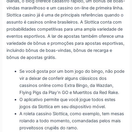
diárias, o blog oferece cadastro rápido, um bônus de boas-
vindas maravilhoso e um cassino on-line de primeira linha.
Slottica casino já é uma de principais referências quando o
assunto é casinos online brasileiros. A Slottica conta com
probabilidades competitivas para uma ampla variedade de
eventos esportivos. A lar de apostas também oferece uma
variedade de bônus e promoções para apostas esportivas,
incluindo bônus de boas-vindas, bônus de recarga e
bônus de apostas grátis.
Se você gosta por um bom jogo do bingo, não pode
vir a deixar de conferir alguns clássicos dos
cassinos online como Extra Bingo, da Wazdan,
Flying Pigs da Play’n GO e Muertitos da Red Rake.
O aplicativo permite que você jogue todos estes
jogos da Slottica em seu dispositivo móvel.
A roleta cassino Slottica, como exemplo, tem mesas
rolando a todo momento, comandadas pelos mais
proveitosos crupiês do ramo.