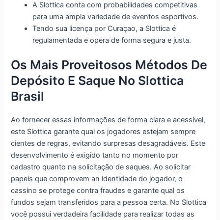
A Slottica conta com probabilidades competitivas
para uma ampla variedade de eventos esportivos.
Tendo sua licença por Curaçao, a Slottica é
regulamentada e opera de forma segura e justa.
Os Mais Proveitosos Métodos De
Depósito E Saque No Slottica
Brasil
Ao fornecer essas informações de forma clara e acessível,
este Slottica garante qual os jogadores estejam sempre
cientes de regras, evitando surpresas desagradáveis. Este
desenvolvimento é exigido tanto no momento por
cadastro quanto na solicitação de saques. Ao solicitar
papeis que comprovem an identidade do jogador, o
cassino se protege contra fraudes e garante qual os
fundos sejam transferidos para a pessoa certa. No Slottica
você possui verdadeira facilidade para realizar todas as