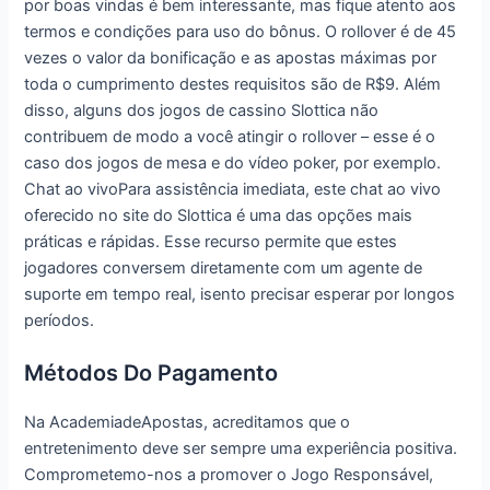
por boas vindas é bem interessante, mas fique atento aos
termos e condições para uso do bônus. O rollover é de 45
vezes o valor da bonificação e as apostas máximas por
toda o cumprimento destes requisitos são de R$9. Além
disso, alguns dos jogos de cassino Slottica não
contribuem de modo a você atingir o rollover – esse é o
caso dos jogos de mesa e do vídeo poker, por exemplo.
Chat ao vivoPara assistência imediata, este chat ao vivo
oferecido no site do Slottica é uma das opções mais
práticas e rápidas. Esse recurso permite que estes
jogadores conversem diretamente com um agente de
suporte em tempo real, isento precisar esperar por longos
períodos.
Métodos Do Pagamento
Na AcademiadeApostas, acreditamos que o
entretenimento deve ser sempre uma experiência positiva.
Comprometemo-nos a promover o Jogo Responsável,