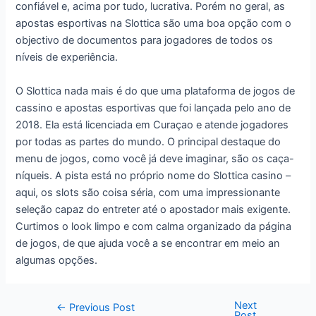
confiável e, acima por tudo, lucrativa. Porém no geral, as
apostas esportivas na Slottica são uma boa opção com o
objectivo de documentos para jogadores de todos os
níveis de experiência.
O Slottica nada mais é do que uma plataforma de jogos de
cassino e apostas esportivas que foi lançada pelo ano de
2018. Ela está licenciada em Curaçao e atende jogadores
por todas as partes do mundo. O principal destaque do
menu de jogos, como você já deve imaginar, são os caça-
níqueis. A pista está no próprio nome do Slottica casino –
aqui, os slots são coisa séria, com uma impressionante
seleção capaz do entreter até o apostador mais exigente.
Curtimos o look limpo e com calma organizado da página
de jogos, de que ajuda você a se encontrar em meio an
algumas opções.
Next
←
Previous Post
Post