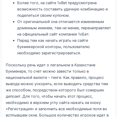
Более того, на сайте 1xBet предусмотрена
возможность составить удачную комбинацию и
поделиться своим купоном.
От оригинальной она отличается измененным
доменным именем, тем не менее, перенаправляет
на официальный сайт компании 1хБет.
Перед тем как начать играть на сайте
букмекерской конторы, пользователю
необходимо зарегистрироваться.
Поскольку речь идет о легальном в Казахстане
букмекере, то счет можно завести только в
национальной валюте – тенге. Как правило, процесс
вывода можно ускорить, если выводить средства тем
же способом, посредством которого был совершен
депозит. Для того, чтобы начать этот процесс,
необходимо в верхнем углу сайта нажать на кноку
«Регистрация» и заполнить все необходимые поля во
всплывшем окне. Большое количество игроков идет в