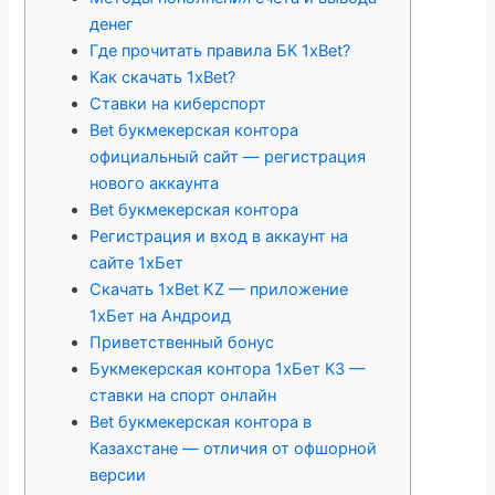
денег
Где прочитать правила БК 1хBet?
Как скачать 1xBet?
Ставки на киберспорт
Bet букмекерская контора
официальный сайт — регистрация
нового аккаунта
Bet букмекерская контора
Регистрация и вход в аккаунт на
сайте 1хБет
Скачать 1xBet KZ — приложение
1хБет на Андроид
Приветственный бонус
Букмекерская контора 1хБет КЗ —
ставки на спорт онлайн
Bet букмекерская контора в
Казахстане — отличия от офшорной
версии