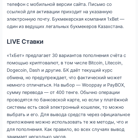
телефон с мобильной версии сайта. Письмо со
ссылкой для активации приходит на указанную
электронную почту. Букмекерская компания 1xBet —
один из ведущих легальных букмекеров Казахстана.
LIVE Ставки
«1хБет» предлагает 30 вариантов пополнения счёта с
помощью криптовалют, в том числе Bitcoin, Litecoin,
Dogecoin, Dash и другие. БК даёт текущий курс
обмена, но предупреждает, что фактический может
немного отличаться. На выбор — Wooppay и PayBOX,
сумму перевода — от 400 тенге. Обычно операции
проводятся по банковской карте, но если у платёжной
системы есть свой электронный кошелек, то можно
выбрать и его. Для вывода средств через официальное
приложение можно использовать те же методы, что и
для пополнения. Как правило, во всех случаях вывод
занимает несколько часов.