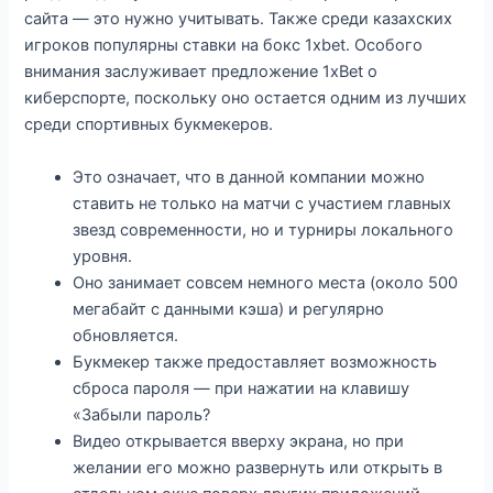
сайта — это нужно учитывать. Также среди казахских
игроков популярны ставки на бокс 1xbet. Особого
внимания заслуживает предложение 1xBet о
киберспорте, поскольку оно остается одним из лучших
среди спортивных букмекеров.
Это означает, что в данной компании можно
ставить не только на матчи с участием главных
звезд современности, но и турниры локального
уровня.
Оно занимает совсем немного места (около 500
мегабайт с данными кэша) и регулярно
обновляется.
Букмекер также предоставляет возможность
сброса пароля — при нажатии на клавишу
«Забыли пароль?
Видео открывается вверху экрана, но при
желании его можно развернуть или открыть в