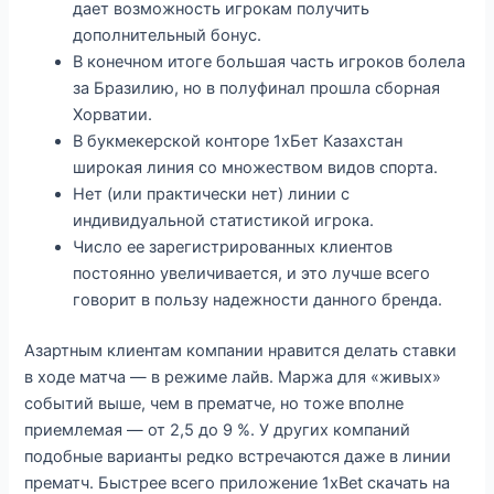
дает возможность игрокам получить
дополнительный бонус.
В конечном итоге большая часть игроков болела
за Бразилию, но в полуфинал прошла сборная
Хорватии.
В букмекерской конторе 1хБет Казахстан
широкая линия со множеством видов спорта.
Нет (или практически нет) линии с
индивидуальной статистикой игрока.
Число ее зарегистрированных клиентов
постоянно увеличивается, и это лучше всего
говорит в пользу надежности данного бренда.
Азартным клиентам компании нравится делать ставки
в ходе матча — в режиме лайв. Маржа для «живых»
событий выше, чем в прематче, но тоже вполне
приемлемая — от 2,5 до 9 %. У других компаний
подобные варианты редко встречаются даже в линии
прематч. Быстрее всего приложение 1xBet скачать на