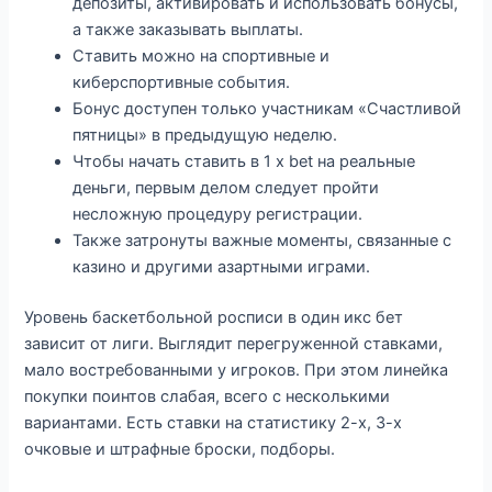
депозиты, активировать и использовать бонусы,
а также заказывать выплаты.
Ставить можно на спортивные и
киберспортивные события.
Бонус доступен только участникам «Счастливой
пятницы» в предыдущую неделю.
Чтобы начать ставить в 1 x bet на реальные
деньги, первым делом следует пройти
несложную процедуру регистрации.
Также затронуты важные моменты, связанные с
казино и другими азартными играми.
Уровень баскетбольной росписи в один икс бет
зависит от лиги. Выглядит перегруженной ставками,
мало востребованными у игроков. При этом линейка
покупки поинтов слабая, всего с несколькими
вариантами. Есть ставки на статистику 2-х, 3-х
очковые и штрафные броски, подборы.