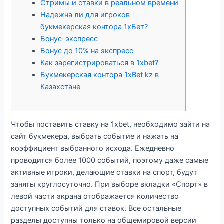
Стримы и ставки в реальном времени
Надежна ли для игроков
букмекерская контора 1хБет?
Бонус-экспресс
Бонус до 10% на экспресс
Как зарегистрироваться в 1xbet?
Букмекерская контора 1xBet kz в
Казахстане
Чтобы поставить ставку на 1xbet, необходимо зайти на
сайт букмекера, выбрать событие и нажать на
коэффициент выбранного исхода. Ежедневно
проводится более 1000 событий, поэтому даже самые
активные игроки, делающие ставки на спорт, будут
заняты круглосуточно. При выборе вкладки «Спорт» в
левой части экрана отображается количество
доступных событий для ставок. Все остальные
разделы доступны только на общемировой версии