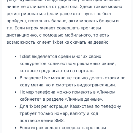
ничем не отличается от десктопа. Здесь также можно
регистрироваться (если ранее этот пункт не был
пройден), пополнять баланс, активировать бонусы и
т.п. Если игрок желает совершать прогнозы
дистанционно, с помощью мобильного, то есть
возможность клиент 1xbet кз скачать на девайс.
1xBet выделяется среди многих своих
конкурентов количеством рекламных акций,
которые предлагаются на портале.
В разделе Live можно не только делать ставки по
ходу матча, но и смотреть видеотрансляции.
Номер телефона можно поменять в «Личном
кабинете» в разделе «Личные данные».
Для 1xbet регистрация Казахстана по телефону
требует только номер, валюту и код
подтверждения SMS.
Если игрок желает совершать прогнозы