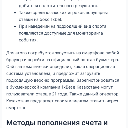
добиться положительного результата.
Также среди казахских игроков популярны
ставки на бокс 1xbet.
При наведении на подходящий вид спорта
появляются доступные для мониторинга
события.
Для этого потребуется запустить на смартфоне любой
браузер и перейти на официальный портал букмекера.
Сайт автоматически определит, какая операционная
система установлена, и предложит загрузить
подходящую версию программы. Зарегистрироваться
в букмекерской компании 1xBet в Казахстане могут
пользователи старше 21 года. Также данный оператор
Казахстана предлагает своим клиентам ставить через
смартфон.
Методы пополнения счета и