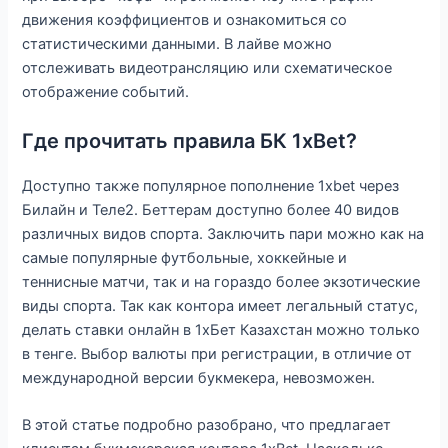
движения коэффициентов и ознакомиться со
статистическими данными. В лайве можно
отслеживать видеотрансляцию или схематическое
отображение событий.
Где прочитать правила БК 1хBet?
Доступно также популярное пополнение 1xbet через
Билайн и Теле2. Беттерам доступно более 40 видов
различных видов спорта. Заключить пари можно как на
самые популярные футбольные, хоккейные и
теннисные матчи, так и на гораздо более экзотические
виды спорта. Так как контора имеет легальный статус,
делать ставки онлайн в 1хБет Казахстан можно только
в тенге. Выбор валюты при регистрации, в отличие от
международной версии букмекера, невозможен.
В этой статье подробно разобрано, что предлагает