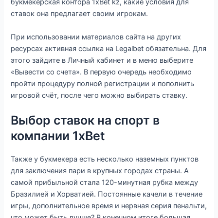
букмекерская контора 1xBet kz, какие условия для
ставок она предлагает своим игрокам.
При использовании материалов сайта на других
ресурсах активная ссылка на Legalbet обязательна. Для
этого зайдите в Личный кабинет и в меню выберите
«Вывести со счета». В первую очередь необходимо
пройти процедуру полной регистрации и пополнить
игровой счёт, после чего можно выбирать ставку.
Выбор ставок на спорт в
компании 1xBet
Также у букмекера есть несколько наземных пунктов
для заключения пари в крупных городах страны. А
самой прибыльной стала 120-минутная рубка между
Бразилией и Хорватией. Постоянные качели в течение
игры, дополнительное время и нервная серия пенальти,
что может быть лучше? В конечном итоге большая