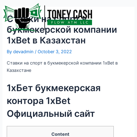
Skip
Post
to
navigation
Ставки на спорт в
content
букмекерской компании
1xBet в Казахстан
By
devadmin
/
October 3, 2022
Ставки на спорт в букмекерской компании 1xBet в
Казахстане
1хБет букмекерская
контора 1xBet
Официальный сайт
Content