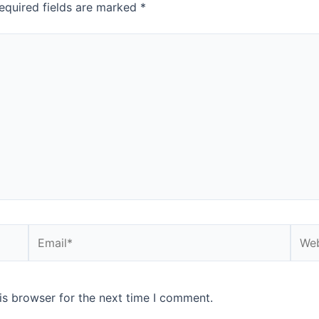
equired fields are marked
*
Email*
Webs
is browser for the next time I comment.