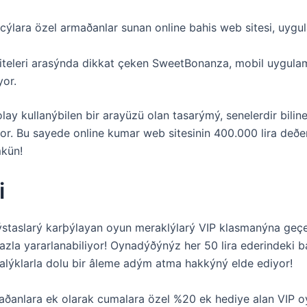
ýlara özel armaðanlar sunan online bahis web sitesi, uygul
iteleri arasýnda dikkat çeken SweetBonanza, mobil uygulam
yor.
ay kullanýbilen bir arayüzü olan tasarýmý, senelerdir bil
. Bu sayede online kumar web sitesinin 400.000 lira deðer
kün!
i
kýstaslarý karþýlayan oyun meraklýlarý VIP klasmanýna ge
zla yararlanabiliyor! Oynadýðýnýz her 50 lira ederindeki ba
calýklarla dolu bir âleme adým atma hakkýný elde ediyor!
anlara ek olarak cumalara özel %20 ek hediye alan VIP oyu