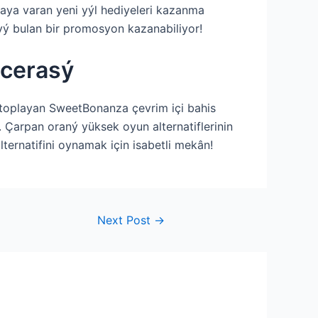
raya varan yeni yýl hediyeleri kazanma
yý bulan bir promosyon kazanabiliyor!
cerasý
 toplayan SweetBonanza çevrim içi bahis
. Çarpan oraný yüksek oyun alternatiflerinin
ternatifini oynamak için isabetli mekân!
Next Post
→